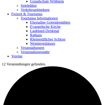
Grundschule Wöllstein
Spielplätze
Verkehrsanbindung
Freizeit & Tourismus
Tourismus Informationen
Ehemalige Getreidemühlen
Evangelische Kirche
Laukhard-Denkmal
Rathaus
Rheingräfliches Schloss
Weinbergshäuser
Veranstaltungen
Veranstaltungsstätte
Vereine
12 Veranstaltungen gefunden.