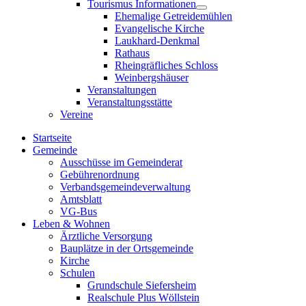
Tourismus Informationen
sub
Show
Ehemalige Getreidemühlen
menu
sub
Evangelische Kirche
menu
Laukhard-Denkmal
Rathaus
Rheingräfliches Schloss
Weinbergshäuser
Veranstaltungen
Veranstaltungsstätte
Vereine
Startseite
Gemeinde
Ausschüsse im Gemeinderat
Gebührenordnung
Verbandsgemeindeverwaltung
Amtsblatt
VG-Bus
Leben & Wohnen
Ärztliche Versorgung
Bauplätze in der Ortsgemeinde
Kirche
Schulen
Grundschule Siefersheim
Realschule Plus Wöllstein