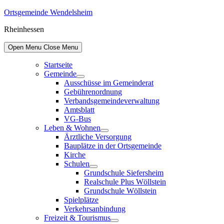
Skip
Ortsgemeinde Wendelsheim
to
Rheinhessen
content
Open Menu
Close Menu
Startseite
Gemeinde
Show
Ausschüsse im Gemeinderat
sub
Gebührenordnung
menu
Verbandsgemeindeverwaltung
Amtsblatt
VG-Bus
Leben & Wohnen
Show
Ärztliche Versorgung
sub
Bauplätze in der Ortsgemeinde
menu
Kirche
Schulen
Show
Grundschule Siefersheim
sub
Realschule Plus Wöllstein
menu
Grundschule Wöllstein
Spielplätze
Verkehrsanbindung
Freizeit & Tourismus
Show