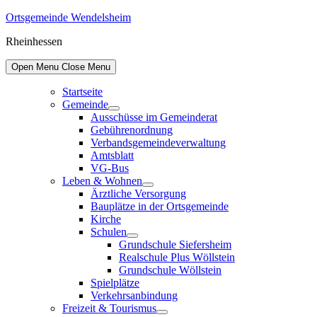
Skip
Ortsgemeinde Wendelsheim
to
Rheinhessen
content
Open Menu
Close Menu
Startseite
Gemeinde
Show
Ausschüsse im Gemeinderat
sub
Gebührenordnung
menu
Verbandsgemeindeverwaltung
Amtsblatt
VG-Bus
Leben & Wohnen
Show
Ärztliche Versorgung
sub
Bauplätze in der Ortsgemeinde
menu
Kirche
Schulen
Show
Grundschule Siefersheim
sub
Realschule Plus Wöllstein
menu
Grundschule Wöllstein
Spielplätze
Verkehrsanbindung
Freizeit & Tourismus
Show