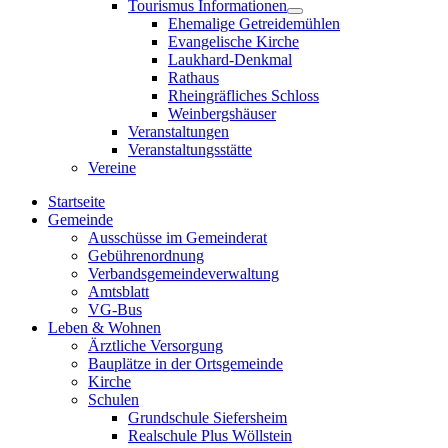
Tourismus Informationen
sub
Show
Ehemalige Getreidemühlen
menu
sub
Evangelische Kirche
menu
Laukhard-Denkmal
Rathaus
Rheingräfliches Schloss
Weinbergshäuser
Veranstaltungen
Veranstaltungsstätte
Vereine
Startseite
Gemeinde
Ausschüsse im Gemeinderat
Gebührenordnung
Verbandsgemeindeverwaltung
Amtsblatt
VG-Bus
Leben & Wohnen
Ärztliche Versorgung
Bauplätze in der Ortsgemeinde
Kirche
Schulen
Grundschule Siefersheim
Realschule Plus Wöllstein