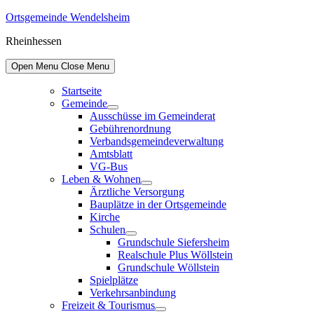
Skip
Ortsgemeinde Wendelsheim
to
Rheinhessen
content
Open Menu
Close Menu
Startseite
Gemeinde
Show
Ausschüsse im Gemeinderat
sub
Gebührenordnung
menu
Verbandsgemeindeverwaltung
Amtsblatt
VG-Bus
Leben & Wohnen
Show
Ärztliche Versorgung
sub
Bauplätze in der Ortsgemeinde
menu
Kirche
Schulen
Show
Grundschule Siefersheim
sub
Realschule Plus Wöllstein
menu
Grundschule Wöllstein
Spielplätze
Verkehrsanbindung
Freizeit & Tourismus
Show