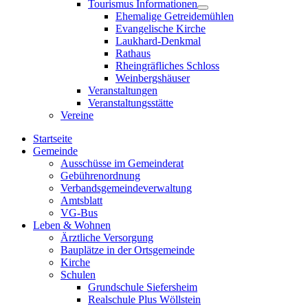
Tourismus Informationen
sub
Show
Ehemalige Getreidemühlen
menu
sub
Evangelische Kirche
menu
Laukhard-Denkmal
Rathaus
Rheingräfliches Schloss
Weinbergshäuser
Veranstaltungen
Veranstaltungsstätte
Vereine
Startseite
Gemeinde
Ausschüsse im Gemeinderat
Gebührenordnung
Verbandsgemeindeverwaltung
Amtsblatt
VG-Bus
Leben & Wohnen
Ärztliche Versorgung
Bauplätze in der Ortsgemeinde
Kirche
Schulen
Grundschule Siefersheim
Realschule Plus Wöllstein