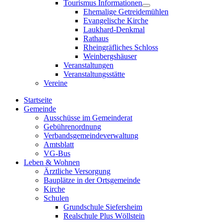
Tourismus Informationen
sub
Show
Ehemalige Getreidemühlen
menu
sub
Evangelische Kirche
menu
Laukhard-Denkmal
Rathaus
Rheingräfliches Schloss
Weinbergshäuser
Veranstaltungen
Veranstaltungsstätte
Vereine
Startseite
Gemeinde
Ausschüsse im Gemeinderat
Gebührenordnung
Verbandsgemeindeverwaltung
Amtsblatt
VG-Bus
Leben & Wohnen
Ärztliche Versorgung
Bauplätze in der Ortsgemeinde
Kirche
Schulen
Grundschule Siefersheim
Realschule Plus Wöllstein