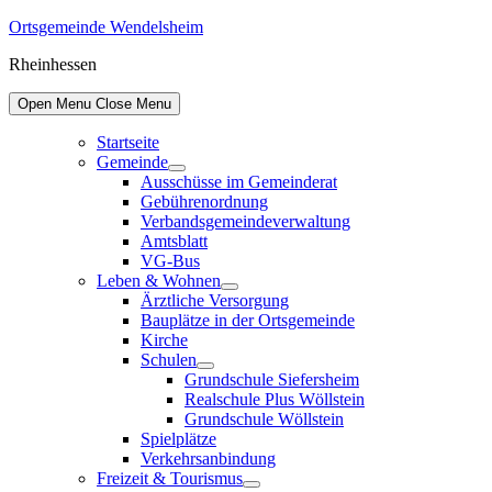
Skip
Ortsgemeinde Wendelsheim
to
Rheinhessen
content
Open Menu
Close Menu
Startseite
Gemeinde
Show
Ausschüsse im Gemeinderat
sub
Gebührenordnung
menu
Verbandsgemeindeverwaltung
Amtsblatt
VG-Bus
Leben & Wohnen
Show
Ärztliche Versorgung
sub
Bauplätze in der Ortsgemeinde
menu
Kirche
Schulen
Show
Grundschule Siefersheim
sub
Realschule Plus Wöllstein
menu
Grundschule Wöllstein
Spielplätze
Verkehrsanbindung
Freizeit & Tourismus
Show