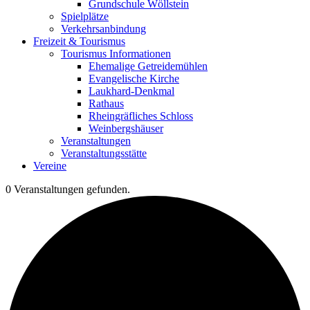
Grundschule Wöllstein
Spielplätze
Verkehrsanbindung
Freizeit & Tourismus
Tourismus Informationen
Ehemalige Getreidemühlen
Evangelische Kirche
Laukhard-Denkmal
Rathaus
Rheingräfliches Schloss
Weinbergshäuser
Veranstaltungen
Veranstaltungsstätte
Vereine
0 Veranstaltungen gefunden.