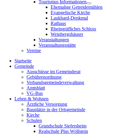
Tourismus Informationen
sub
Show
Ehemalige Getreidemühlen
menu
sub
Evangelische Kirche
menu
Laukhard-Denkmal
Rathaus
Rheingräfliches Schloss
Weinbergshäuser
Veranstaltungen
Veranstaltungsstätte
Vereine
Startseite
Gemeinde
Ausschüsse im Gemeinderat
Gebührenordnung
Verbandsgemeindeverwaltung
Amtsblatt
VG-Bus
Leben & Wohnen
Ärztliche Versorgung
Bauplätze in der Ortsgemeinde
Kirche
Schulen
Grundschule Siefersheim
Realschule Plus Wöllstein