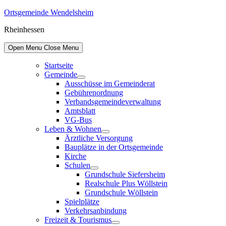
Skip
Ortsgemeinde Wendelsheim
to
Rheinhessen
content
Open Menu
Close Menu
Startseite
Gemeinde
Show
Ausschüsse im Gemeinderat
sub
Gebührenordnung
menu
Verbandsgemeindeverwaltung
Amtsblatt
VG-Bus
Leben & Wohnen
Show
Ärztliche Versorgung
sub
Bauplätze in der Ortsgemeinde
menu
Kirche
Schulen
Show
Grundschule Siefersheim
sub
Realschule Plus Wöllstein
menu
Grundschule Wöllstein
Spielplätze
Verkehrsanbindung
Freizeit & Tourismus
Show