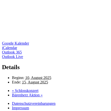
Google Kalender
iCalendar
Outlook 365
Outlook Live
Details
Beginn:
10. August 2025
Ende:
15. August 2025
«
Schlosskonzert
Bärenherz Aktion
»
Datenschutzvereinbarungen
Impressum