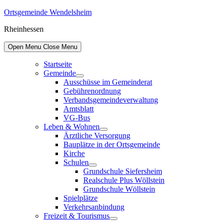
Skip
Ortsgemeinde Wendelsheim
to
Rheinhessen
content
Open Menu
Close Menu
Startseite
Gemeinde
Show
Ausschüsse im Gemeinderat
sub
Gebührenordnung
menu
Verbandsgemeindeverwaltung
Amtsblatt
VG-Bus
Leben & Wohnen
Show
Ärztliche Versorgung
sub
Bauplätze in der Ortsgemeinde
menu
Kirche
Schulen
Show
Grundschule Siefersheim
sub
Realschule Plus Wöllstein
menu
Grundschule Wöllstein
Spielplätze
Verkehrsanbindung
Freizeit & Tourismus
Show