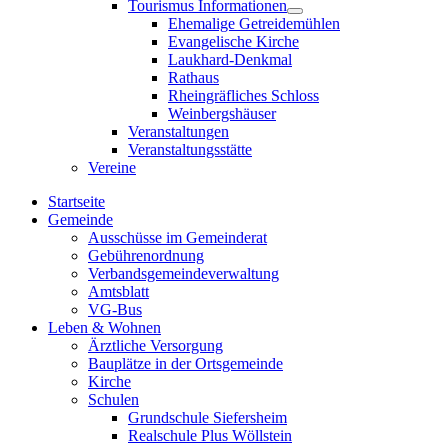
Tourismus Informationen
sub
Show
Ehemalige Getreidemühlen
menu
sub
Evangelische Kirche
menu
Laukhard-Denkmal
Rathaus
Rheingräfliches Schloss
Weinbergshäuser
Veranstaltungen
Veranstaltungsstätte
Vereine
Startseite
Gemeinde
Ausschüsse im Gemeinderat
Gebührenordnung
Verbandsgemeindeverwaltung
Amtsblatt
VG-Bus
Leben & Wohnen
Ärztliche Versorgung
Bauplätze in der Ortsgemeinde
Kirche
Schulen
Grundschule Siefersheim
Realschule Plus Wöllstein