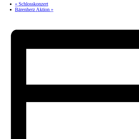
«
Schlosskonzert
Bärenherz Aktion
»