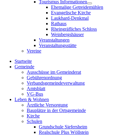
Tourismus Informationen
sub
Show
Ehemalige Getreidemühlen
menu
sub
Evangelische Kirche
menu
Laukhard-Denkmal
Rathaus
Rheingräfliches Schloss
Weinbergshäuser
Veranstaltungen
Veranstaltungsstätte
Vereine
Startseite
Gemeinde
Ausschüsse im Gemeinderat
Gebührenordnung
Verbandsgemeindeverwaltung
Amtsblatt
VG-Bus
Leben & Wohnen
Ärztliche Versorgung
Bauplätze in der Ortsgemeinde
Kirche
Schulen
Grundschule Siefersheim
Realschule Plus Wöllstein