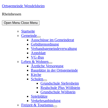
Skip
Ortsgemeinde Wendelsheim
to
Rheinhessen
content
Open Menu
Close Menu
Startseite
Gemeinde
Show
Ausschüsse im Gemeinderat
sub
Gebührenordnung
menu
Verbandsgemeindeverwaltung
Amtsblatt
VG-Bus
Leben & Wohnen
Show
Ärztliche Versorgung
sub
Bauplätze in der Ortsgemeinde
menu
Kirche
Schulen
Show
Grundschule Siefersheim
sub
Realschule Plus Wöllstein
menu
Grundschule Wöllstein
Spielplätze
Verkehrsanbindung
Freizeit & Tourismus
Show